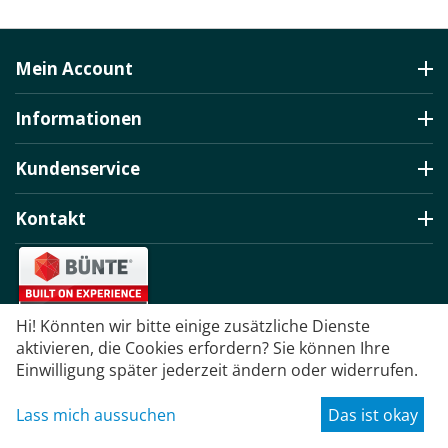
Mein Account
Informationen
Kundenservice
Kontakt
Hi! Könnten wir bitte einige zusätzliche Dienste
© 2022 - 2026 TrailerOne GmbH.
aktivieren, die Cookies erfordern? Sie können Ihre
Einwilligung später jederzeit ändern oder widerrufen.
Lass mich aussuchen
Das ist okay
Warenkorb
Account
Contacts
Suche
Merkzettel