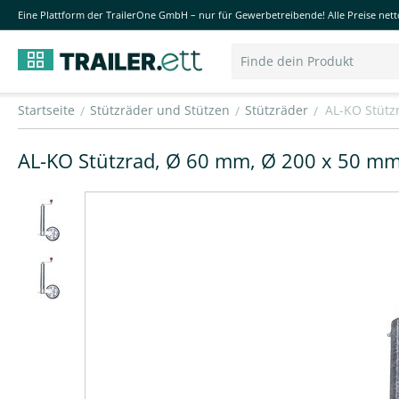
Eine Plattform der TrailerOne GmbH – nur für Gewerbetreibende! Alle Preise netto
Startseite
Stützräder und Stützen
Stützräder
AL-KO Stütz
/
/
/
AL-KO Stützrad, Ø 60 mm, Ø 200 x 50 mm