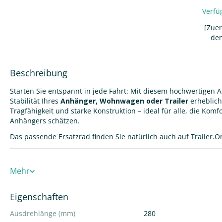
Verfü
[Zue
den
Beschreibung
Starten Sie entspannt in jede Fahrt: Mit diesem hochwertigen
Stabilität Ihres
Anhänger, Wohnwagen oder Trailer
erheblich
Tragfähigkeit und starke Konstruktion – ideal für alle, die Kom
Anhängers schätzen.
Das passende Ersatzrad finden Sie natürlich auch auf Trailer.
Produktmerkmale – Stabilität, Leistung und Komfort
Mehr
Präzise Technik für zuverlässigen Einsatz
Eigenschaften
Rohrdurchmesser Ø 60 mm
– robuster Rahmen für langle
Ausdrehlänge (mm)
280
Radgröße 200 × 50 mm Vollgummi-Bereifung
auf stabil