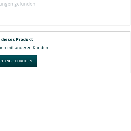
tungen gefunden
ie Sicherheit Ihres Anhängers mit einem
AL-KO Stützrad Ø 60
rad mit hoher Traglast
und profitieren Sie von langlebiger
Einsatz!
 dieses Produkt
nken mit anderen Kunden
RTUNG SCHREIBEN