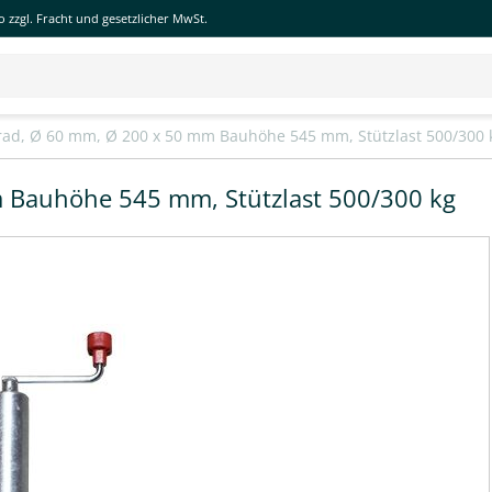
 zzgl. Fracht und gesetzlicher MwSt.
rad, Ø 60 mm, Ø 200 x 50 mm Bauhöhe 545 mm, Stützlast 500/300 
 Bauhöhe 545 mm, Stützlast 500/300 kg