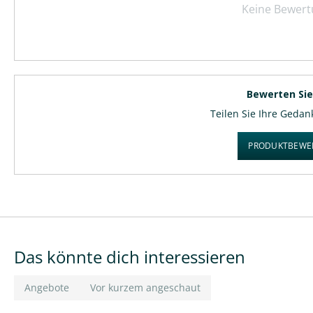
Keine Bewer
Perfekt rüsten – jetzt bestellen
Verbessern Sie den Komfort beim Rangieren und erhöhen Sie d
mm
. Sichern Sie sich jetzt dieses zuverlässige
Anhänger-Stütz
Qualität und einfacher Handhabung – für jede Fahrt und jeden 
Bewerten Sie
Teilen Sie Ihre Geda
PRODUKTBEWE
Das könnte dich interessieren
Angebote
Vor kurzem angeschaut