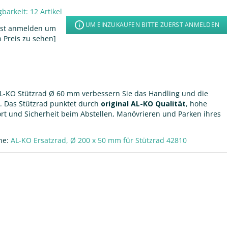
gbarkeit:
12 Artikel
UM EINZUKAUFEN BITTE ZUERST ANMELDEN
rst anmelden um
 Preis zu sehen]
 AL-KO Stützrad Ø 60 mm verbessern Sie das Handling und die
. Das Stützrad punktet durch
original AL-KO Qualität
, hohe
fort und Sicherheit beim Abstellen, Manövrieren und Parken ihres
One:
AL-KO Ersatzrad, Ø 200 x 50 mm für Stützrad 42810
bigen Einsatz.
er Stahlfelge – hohe Belastbarkeit bei geringem Wartungsaufwand.