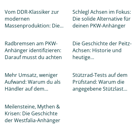
06.07.2026
19.05.2026
Vom DDR-Klassiker zur
Schlegl Achsen im Fokus:
modernen
Die solide Alternative für
Massenproduktion: Die
deinen PKW-Anhänger
Evolution der HP-
16.05.2026
12.05.2026
Anhänger und der Marke
Radbremsen am PKW-
Die Geschichte der Peitz-
STEMA
Anhänger identifizieren:
Achsen: Historie und
Darauf musst du achten
heutige
Ersatzteilversorgung
04.05.2026
30.04.2026
Mehr Umsatz, weniger
Stützrad-Tests auf dem
Aufwand: Warum du als
Prüfstand: Warum die
Händler auf dem
angegebene Stützlast
Trailer.One B2B-
nur die halbe Wahrheit
27.04.2026
Marktplatz einsteigen
ist
Meilensteine, Mythen &
solltest
Krisen: Die Geschichte
der Westfalia-Anhänger