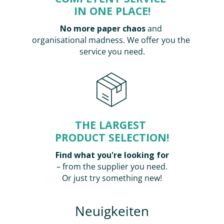
IN ONE PLACE!
No more paper chaos
and
organisational madness. We offer you the
service you need.
ASPÖCK
ASPÖCK
Squarepoint
Squarepoint
Umrissleuchte
Lichtscheibe
0.0
0.0
rot/weiß
rot/weiß
Verfügbarkeit:
Verfügbarkeit:
THE LARGEST
7 Artikel
1 Artikel
PRODUCT SELECTION!
[Zuerst
[Zuerst
anmelden um
anmelden um
Find what you're looking for
den Preis zu
den Preis zu
sehen]
sehen]
– from the supplier you need.
Or just try something new!
Neuigkeiten