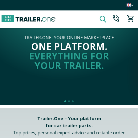
TPLACE
COMPREHENSIVE RANGE
M.
REGISTER AS 
OR
CUSTOMER AN
.
SAVE IMMEDIAT
REGISTER NOW
Trailer.One – Your platform
for
car trailer parts.
Top prices, personal expert advice and reliable order