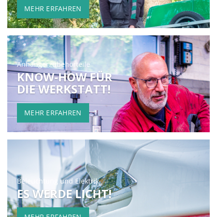
MEHR ERFAHREN
Anhängerzubehörteile
KNOW-HOW FÜR
DIE WERKSTATT!
MEHR ERFAHREN
Beleuchtung und Elektrik
ES WERDE LICHT!
MEHR ERFAHREN