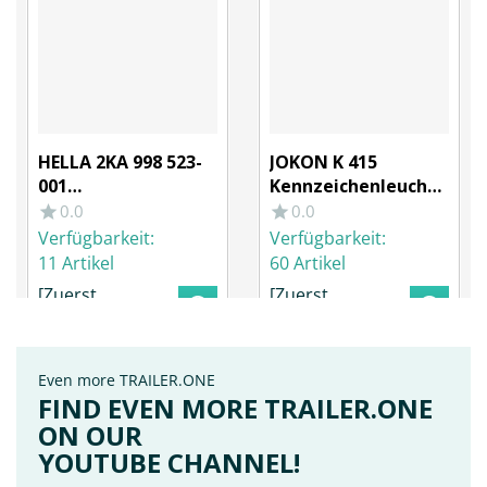
HELLA 2KA 998 523-
JOKON K 415
001
Kennzeichenleuchte
Kennzeichenleuchte
m.
0.0
0.0
12/24 V
Flachsteckanschluss
Verfügbarkeit:
Verfügbarkeit:
11 Artikel
60 Artikel
[Zuerst
[Zuerst
anmelden um
anmelden um
den Preis zu
den Preis zu
sehen]
sehen]
Even more TRAILER.ONE
FIND EVEN MORE TRAILER.ONE
ON OUR
YOUTUBE CHANNEL!