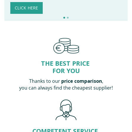
CLICK HERE
JOKON K 158
ASPÖCK
Kennzeichenleuchte
Squarepoint
m.
Begrenzungsleucht
0.0
0.0
THE BEST PRICE
Flachsteckanschluss
e weiß
Verfügbarkeit:
Verfügbarkeit:
FOR YOU
44 Artikel
5 Artikel
Thanks to our
price comparison
,
[Zuerst
[Zuerst
anmelden um
anmelden um
you can always find the cheapest supplier!
den Preis zu
den Preis zu
sehen]
sehen]
COMPETENT SERVICE