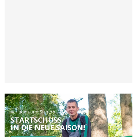
Verpackung
[Zuerst anmelden
[Zuerst anmelden
um den Preis zu
um den Preis zu
sehen]
sehen]
Verladen und Sichern
STARTSCHUSS
IN DIE NEUE SAISON!